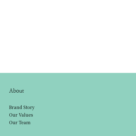
About
Brand Story
Our Values
Our Team