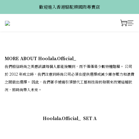
歡迎進入香港駱駝牌國際專賣店
MORE ABOUT Hoolala.Official_
我們相信時尚之美應該讓每個人都能接觸到，而不僅僅是少數特權階層。 公司
於 2012 年成立時，我們注意到時尚公司必須在提供選擇或減少庫存壓力和浪費
之間做出選擇。 因此，我們著手通過引領替代工藝和技術的發展來改變這種狀
況，將時尚帶入未來。
Hoolala.Official_
SET A