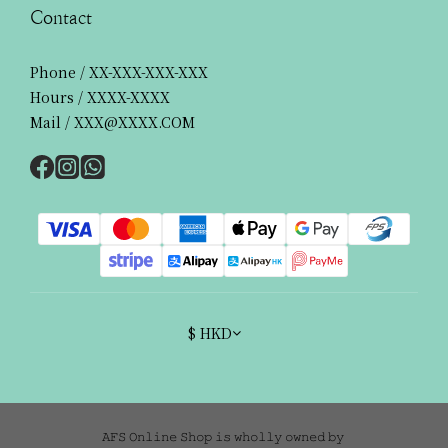
Contact
Phone / XX-XXX-XXX-XXX
Hours / XXXX-XXXX
Mail / XXX@XXXX.COM
$
HKD
𝙰𝙵𝚂 𝙾𝚗𝚕𝚒𝚗𝚎 𝚂𝚑𝚘𝚙 𝚒𝚜 𝚠𝚑𝚘𝚕𝚕𝚢 𝚘𝚠𝚗𝚎𝚍 𝚋𝚢