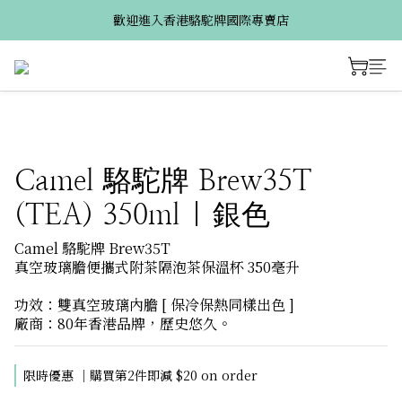
歡迎進入香港駱駝牌國際專賣店
Camel 駱駝牌 Brew35T
(TEA) 350ml | 銀色
Camel 駱駝牌 Brew35T
真空玻璃膽便攜式附茶隔泡茶保溫杯 350毫升
功效：雙真空玻璃內膽 [ 保冷保熱同樣出色 ]
廠商：80年香港品牌，歷史悠久。
限時優惠 ｜購買第2件即減 $20 on order