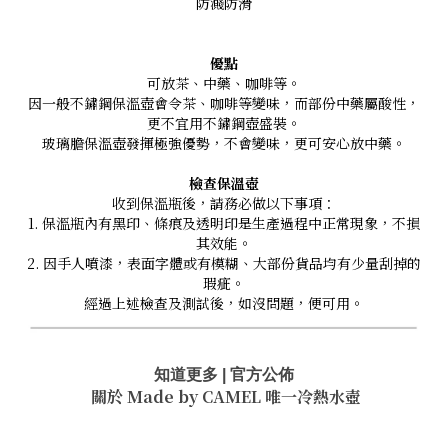
防濺防滑
優點
可放茶、中藥、咖啡等。
因一般不鏽鋼保溫壺會令茶、咖啡等變味，而部份中藥屬酸性，
更不宜用不鏽鋼壺盛裝。
玻璃膽保溫壺發揮極強優勢，不會變味，更可安心放中藥。
檢查保溫壺
收到保溫瓶後，請務必做以下事項：
1. 保溫瓶內有黑印、條痕及透明印是生產過程中正常現象，不損
其效能。
2. 因手人噴漆，表面字體或有模糊、大部份貨品均有少量刮掉的
瑕疵。
經過上述檢查及測試後，如沒問題，便可用。
知道更多 | 官方公佈
關於 Made by CAMEL
唯一冷熱水壺