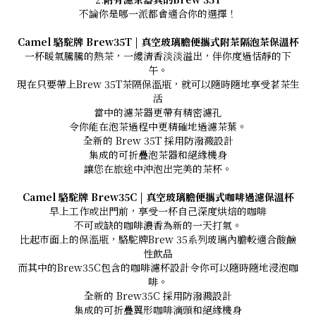
不論你是哪一派都會適合你的選擇！
Camel 駱駝牌 Brew35T | 真空玻璃膽便攜式附茶隔泡茶保溫杯
一杯暖氣騰騰的熱茶，一縷清香淡淡溢出，伴你度過恬靜的下
午。
現在只要帶上Brew 35T茶隔保溫瓶，就可以隨時隨地享受茗茶生
活
當中的濾茶器更帶有精密濾孔
令你能在泡茶過程中更精確地過濾茶葉。
全新的 Brew 35T 採用防潑濺設計
集成的可折疊泡茶器和絕緣機身
讓您在旅途中沖泡出完美的茶杯。
Camel 駱駝牌 Brew35C | 真空玻璃膽便攜式咖啡過濾保溫杯
早上工作或出門前，享受一杯自己深度烘焙的咖啡
不可或缺的咖啡濃香為新的一天打氣。
比起市面上的保溫瓶，駱駝牌Brew 35系列玻璃內膽較適合酸鹼
性飲品
而其中的Brew35C包含的咖啡濾杯設計令你可以隨時隨地浸泡咖
啡。
全新的 Brew35C 採用防潑濺設計
集成的可折疊翼形咖啡滴頭和絕緣機身