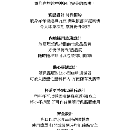
讓您在旅途中沖泡出完美的咖啡。
質感設計 時尚簡約
瓶身亦保留經典坑紋 滿載懷舊香港風情
令人印象深刻 感覺份外親切
內膽採用玻璃設計
能更理想保持酸鹼性飲品品質
方便保持冷/熱溫度
隨時隨地都可以泡茶/享用咖啡
貼心靈活設計
隨保溫瓶附送小型咖啡過濾器
可放入熱塑性塑料杯內 方便儲存及攜帶
杯蓋更特別以磁石設計
塑料杯可以穩固咁黐喺瓶蓋/瓶身上
將小杯拆開 即可作普通隨行保溫瓶使用
安全設計
瓶口以防水食品級矽膠製成
使用簡單 打開或關閉時均能確保安全