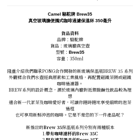
Camel
駱駝牌 Brew35
真空玻璃膽便攜式咖啡過濾保溫杯 350毫升
貨品資料
品牌：駱駝牌
貨品：玻璃膽真空壺
型號：
Brew35
容量：350ml
隆重介紹我們聯承PONG合作開發的新玻璃保溫瓶BREW 35 系列
外觀糅合我們水壺經典原素和工業風格，再配置磁鐵茶隔或磁鐵
咖啡過濾器。
BREW系列的設計概念，源於玻璃內膽對抵禦酸鹼性飲品較為理
想
適合新一代茗茶及咖啡愛好者，可讓你隨時隨地享受細緻的泡茶
過程
也可享用新鮮沖泡的咖啡。它是不是您的下一件產品呢？
新推出的
Brew 35
保溫瓶系列分別有兩種版本
1.
帶有咖啡濾杯的Brew 35C
2.
附有濾茶器具的Brew 35T