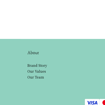
About
Brand Story
Our Values
Our Team