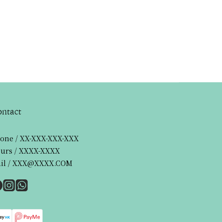
ntact
one / XX-XXX-XXX-XXX
urs / XXXX-XXXX
il / XXX@XXXX.COM