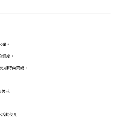
水壺。
的溫度。
潢更加時尚美觀。
的美味
外活動使用