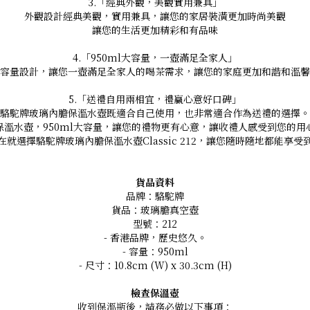
3.「經典外觀，美觀實用兼具」
外觀設計經典美觀，實用兼具，讓您的家居裝潢更加時尚美觀
讓您的生活更加精彩和有品味
4.「950ml大容量，一壺滿足全家人」
容量設計，讓您一壺滿足全家人的喝茶需求，讓您的家庭更加和諧和溫馨
5.「送禮自用兩相宜，禮贏心意好口碑」
駱駝牌玻璃內膽保溫水壺既適合自己使用，也非常適合作為送禮的選擇。
保溫水壺，950ml大容量，讓您的禮物更有心意，讓收禮人感受到您的用
在就選擇駱駝牌玻璃內膽保溫水壺Classic 212，讓您隨時隨地都能享受
貨品資料
品牌：駱駝牌
貨品：玻璃膽真空壺
型號：212
- 香港品牌，歷史悠久。
- 容量：950ml
- 尺寸：10.8cm (W) x 30.3cm (H)
檢查保溫壺
收到保溫瓶後，請務必做以下事項：