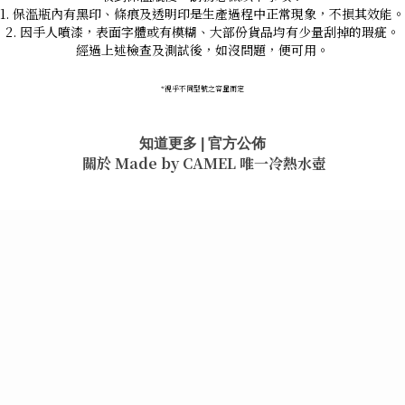
1. 保溫瓶內有黑印、條痕及透明印是生產過程中正常現象，不損其效能。
2. 因手人噴漆，表面字體或有模糊、大部份貨品均有少量刮掉的瑕疵。
經過上述檢查及測試後，如沒問題，便可用。
*
視乎不同型號之容量而定
知道更多 | 官方公佈
關於 Made by CAMEL
唯一冷熱水壺