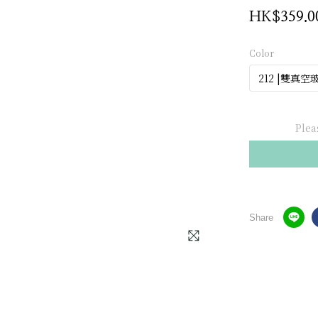
HK$359.0
Color
Plea
Share