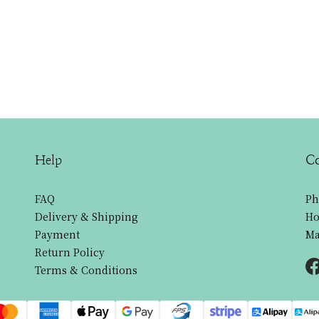
Help
Co
FAQ
Ph
Delivery & Shipping
Ho
Payment
Ma
Return Policy
Terms & Conditions