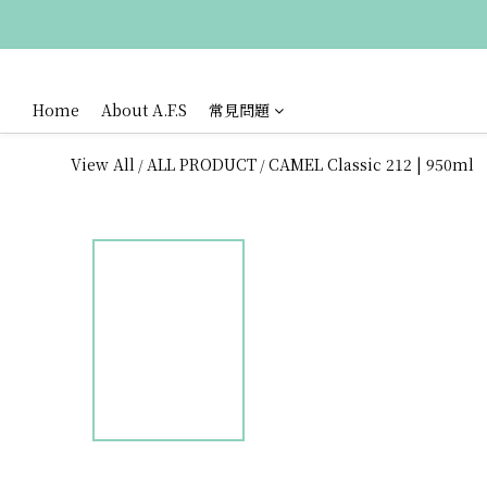
Home
About A.F.S
常見問題
View All
ALL PRODUCT
CAMEL Classic 212 | 950ml
/
/