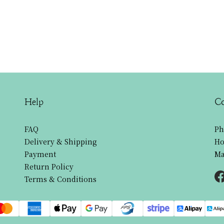
Help
Co
FAQ
Ph
Delivery & Shipping
Ho
Payment
Ma
Return Policy
Terms & Conditions