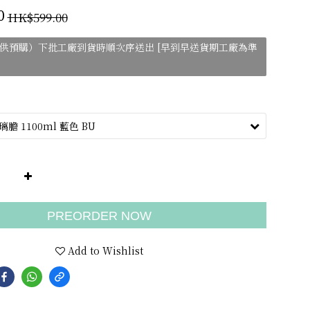
HK$599.00
0
只供預購）下批工廠到貨時順次序送出 [早到早送貨期工廠為準
PREORDER NOW
Add to Wishlist