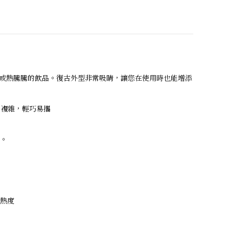
涼爽或熱騰騰的飲品。復古外型非常吸睛，讓您在使用時也能增添
藝複雜，輕巧易攜
。
熱度