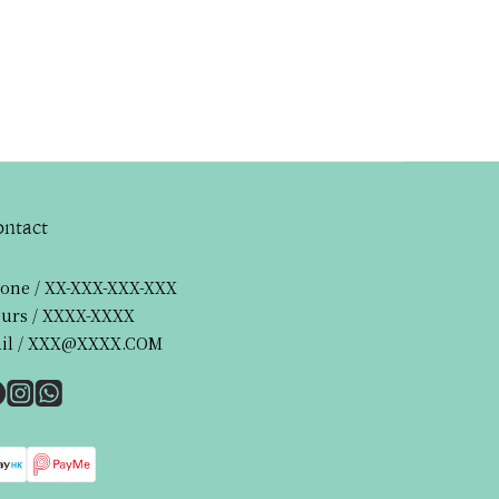
ntact
one / XX-XXX-XXX-XXX
urs / XXXX-XXXX
il / XXX@XXXX.COM