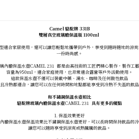
Camel 駱駝牌 331B
雙層真空玻璃膽保溫瓶 1100ml
有復古外型適合家居使用，還可以讓您輕鬆地攜帶到戶外，享受到隨時隨地的
一份時尚感。
璃內膽保溫水壺CAMEL 231 都是由高技術的工匠們精心製作，製作工
容量為950ml，適合家庭使用，也非常適合露營等戶外活動使用。
這款保溫水壺不僅可以裝載中藥、湯水、咖啡及任何酸性飲品
且冷熱都適合，讓您可以在任何時間和地點都能享受到冷熱不失溫的飲品
和不鏽鋼保溫水壺相比
駱駝牌玻璃內膽保溫水壺
CAMEL 231
具有更多的優點
1. 保溫效果更好
內膽保溫水壺保溫效果比不鏽鋼保溫水壺更好，可以長時間保持飲品的冷
讓您可以隨時享受到涼爽或熱騰騰的飲品。