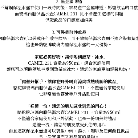
2. 無金屬味道
不鏽鋼保溫水壺在使用一段時間後，容易產生金屬味道，影響飲品的口感
而玻璃內膽保溫水壺CAMEL 231 則不會產生這樣的問題
保證飲品的口感更加純美
3. 可裝載酸性飲品
內膽保溫水壺可以裝載任何酸性飲品，而不鏽鋼保溫水壺則不適合裝載這
這也是駱駝牌玻璃內膽保溫水壺的一大優勢。
「家庭必備好物，讓你喝到熱茶、冰水」
CAMEL 231 容量為950ml，適合家庭使用
讓您可以隨時隨地享受到熱茶或冰水，讓您的家庭更加溫馨和諧。
「露營好幫手，讓你在野外喝到涼爽或熱騰騰的飲品」
駱駝牌玻璃內膽保溫水壺CAMEL 231 ，不僅適合家庭使用
也非常適合露營等戶外活動使用
「送禮一流，讓您的朋友感受到您的用心！」
駱駝牌玻璃內膽保溫水壺CAMEL 231 ，容量為950ml
不僅適合家庭使用和戶外活動，也是一份精美的禮品。
送禮一流，讓您的朋友感受到您的用心
而且這款保溫水壺還可以裝載中藥、湯水、咖啡及任何酸性飲品
是一份實用而又有品質的禮物。