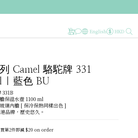
English
HKD
 Camel 駱駝牌 331
l | 藍色 BU
 331B
溫水壺 1100 ml 
璃內膽 [ 保冷保熱同樣出色 ]
香港品牌，歷史悠久。
第2件即減 $20 on order