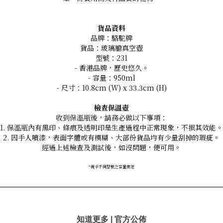
貨品資料
品牌：駱駝牌
貨品：玻璃膽真空壺
型號：231
- 香港品牌，歷史悠久。
- 容量：950ml
- 尺寸：10.8cm (W) x 33.3cm (H)
檢查保溫壺
收到保溫瓶後，請務必做以下事項：
1. 保溫瓶內有黑印、條痕及透明印是生產過程中正常現象，不損其效能。
2. 因手人噴漆，表面字體或有模糊、大部份貨品均有少量刮掉的瑕疵。
經過上述檢查及測試後，如沒問題，便可用。
*
視乎不同型號之容量而定
知道更多 | 官方公佈