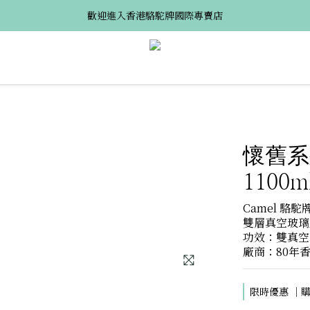
歡迎進入香港駱駝牌國際專賣店
懷舊系列
1100m
Camel 駱駝牌
雙層真空玻璃膽保
功效：雙真空玻
廠商：80年
限時優惠 ｜購買