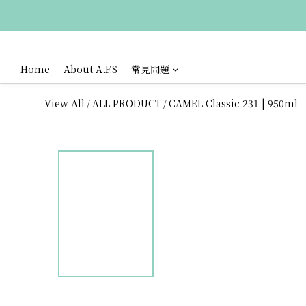
Home
About A.F.S
常見問題
View All
ALL PRODUCT
CAMEL Classic 231 | 950ml
/
/