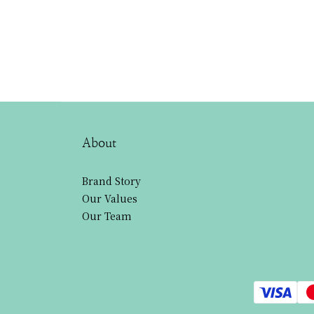
About
Brand Story
Our Values
Our Team