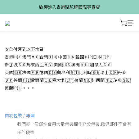
歡迎進入香港駱駝牌國際專賣店
安全付運到以下地區
香港🇭🇰澳門🇲🇴台灣🇹🇼 中國🇨🇳韓國🇰🇷日本🇯🇵
新加坡🇸🇬馬來西亞🇲🇾 美國🇺🇸澳洲🇦🇺 加拿大🇨🇦
英國🇬🇧法國🇫🇷德國🇩🇪奧地利🇦🇹比利時🇧🇪瑞士🇨🇭丹麥
🇩🇰芬蘭🇫🇮愛爾蘭🇮🇪意大利🇮🇹荷蘭🇳🇱紐西蘭🇳🇿瑞典🇸🇪
波蘭🇵🇱。。。
關於包裝 / 報關
我們每一份郵件會用大量包裝棉作充分包裝,確保郵件不會有
任何破損