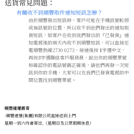
送貨常見問題：
有關收不到順豐取件通知短訊怎辦？
由於順豐發出短訊時，客戶可能在手機訊號較弱
或無訊號的位置，所以收不到他們發出的通知取
貨短訊，如客戶在收到我們發出的
『已發貨』通
知
電郵後的兩天內收不到順豐短訊，可以直接至
電順豐熱線2730 0273，接通後按
1
字選中文，
再按
3
字選聯絡客戶服務員，說出你的順豐單號
和確認你的電話號碼正確後，請他們再發一次短
訊到你的手機，大家可以在我們已發貨電郵的中
間位置找到順豐單號。
順豐速運郵寄
-順豐速運(集團)有限公司直接送到上門
星期一到六均會寄出,（星期日及公眾假期休息）