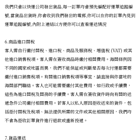
我們只會以快運公司發出貨品,每一訂單均會預先編配好運單追蹤編
號,當貨品出貨時,你會收到我們發出的電郵,你可以在你的訂單內見到
運單追蹤編號,內附上連結以方便你可以查看運送情況
6.商品進口關稅
客人需自行繳付關稅、進口稅、商品及服務稅、增值稅 (VAT) 或其
他進口銷售稅項。客人需在簽收商品時繳付相關費用。海關條例因
不同的國家或地區而異，我們不能保証或判斷是否每次付運都需要
繳付進口銷售稅項。有關進口銷售稅項等事宜，請直接與你當地的
海關部門聯絡。客人也可能需要繳付其他費用，如行政或手續費，
這些為進口關稅及關務的手續費。客人需在簽收貨件時向有關的送
遞急件公司繳付相關費用。若客人以私人原因拒收送來的貨件，包
括拒付關稅及稅項、無法提供所需的文件或其他相關原因，我們均
不會為拒收訂單貨件進行退款或重新投遞。
7.貨品運送