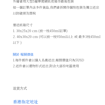
外層會用大型5層厚度硬紙皮箱作最後包裝
如一個訂單內含多件貨品,我們會拆開作個別包裝及獨立送出
以防破損及關稅
運送紙箱尺寸
1. 30x25x20 cm (放一枝450ml訂單)
2. 40x30x20 cm (可以放一枝950ml以上 或 最多3枝450ml
以下 )
關於 報關價值
1.每件郵件會以個人名義送出,報關價值只為5USD
2.送件會以禮物形式送出,附合大部份地區使用
送貨方式
香港指定地址