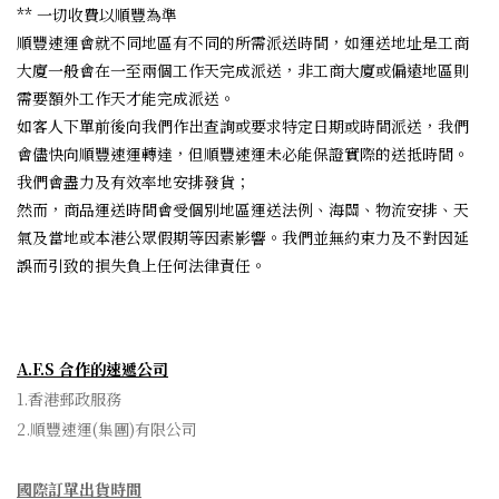
** 一切收費以順豐為準
順豐速運會就不同地區有不同的所需派送時間，如運送地址是工商
大廈一般會在一至兩個工作天完成派送，非工商大廈或偏遠地區則
需要額外工作天才能完成派送。
如客人下單前後向我們作出查詢或要求特定日期或時間派送，我們
會儘快向順豐速運轉達，但順豐速運未必能保證實際的送抵時間。
我們會盡力及有效率地安排發貨；
然而，商品運送時間會受個別地區運送法例、海關、物流安排、天
氣及當地或本港公眾假期等因素影響。我們並無約束力及不對因延
誤而引致的損失負上任何法律責任。
A.F.S 合作的速遞公司
1.香港郵政服務
2.順豐速運(集團)有限公司
國際訂單出貨時間