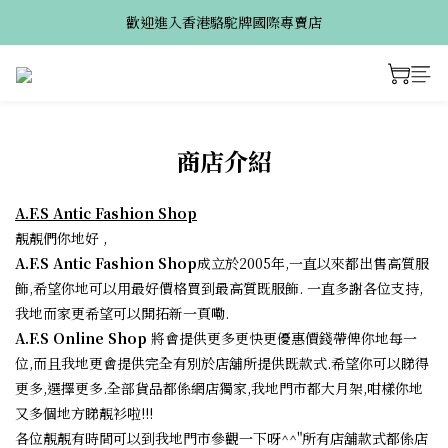
歡迎進入香港駱駝牌國際專賣店
商店介紹
A.F.S Antic Fashion Shop
靚靚們你地好 ,
A.F.S Antic Fashion Shop
成立於2005年,一直以來都出售高質服
飾,希望你地可以用最好價格買到最高質既服飾. 一直多謝各位支持,
我地而家更希望可以開拓新一頁嘞.
A.F.S Online
Shop
將會提供更多更快更優惠價錢帶俾你地每一
位,而且我地更會提供完全有別於店舖所提供既款式.希望你可以睇得
更多,選擇更多.全部貨品都係網店獨家,我地門市都大月架,咁樣你地
又多個地方睇靚衫啦!!!
各位靚靚有時間可以到我地門市參觀一下呀^^"所有店舖款式都係店