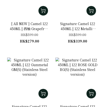
[ All NEW ] Camel 122
Signature Camel 122
450ML | 西柚 Grapefruit
450ML | 122 Metallic
(TWIST CAP)
Purple MP(S) (Stainless
HK$599.00
HK$599.00
Steel version)
HK$279.00
HK$339.00
Signature Camel 122
Signature Camel 122