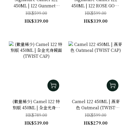
450ML | 122 Gunmetal
450ML | 122 ROSE GOLD
GM(S) (Stainless Steel
RG(S) (Stainless Steel
HK$599.00
HK$599.00
version)
version)
HK$339.00
HK$339.00
(數量稀少) Camel 122 特
Camel 122 450ML | 燕麥
別版 450ML | 全金光身鏡
色 Oatmeal (TWIST
面 (TWIST CAP)
CAP)
HK$789.00
HK$599.00
HK$539.00
HK$279.00