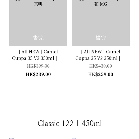
售完
售完
[ All NEW ] Camel
[ All NEW ] Camel
Cuppa 35 V2 350ml | KB
Cuppa 35 V2 350ml | 牽
卡其啡
牛花 MG
HK$399.00
HK$439.00
HK$239.00
HK$259.00
Classic 122 | 450ml