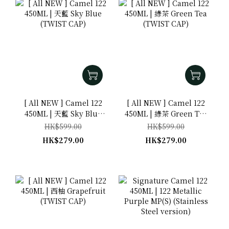
[ All NEW ] Camel 122
[ All NEW ] Camel 122
450ML | 天藍 Sky Blue
450ML | 綠茶 Green Tea
(TWIST CAP)
(TWIST CAP)
HK$599.00
HK$599.00
HK$279.00
HK$279.00