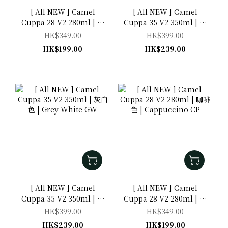
[ All NEW ] Camel
[ All NEW ] Camel
Cuppa 28 V2 280ml | 薰
Cuppa 35 V2 350ml | 薰
衣草紫 | Lavender LV
衣草紫 | Lavender LV
HK$349.00
HK$399.00
HK$199.00
HK$239.00
[ All NEW ] Camel
[ All NEW ] Camel
Cuppa 35 V2 350ml | 灰
Cuppa 28 V2 280ml | 咖
白色 | Grey White GW
啡色 | Cappuccino CP
HK$399.00
HK$349.00
HK$239.00
HK$199.00