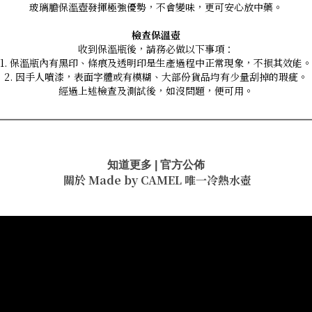
玻璃膽保溫壺發揮極強優勢，不會變味，更可安心放中藥。
檢查保溫壺
收到保溫瓶後，請務必做以下事項：
1. 保溫瓶內有黑印、條痕及透明印是生產過程中正常現象，不損其效能。
2. 因手人噴漆，表面字體或有模糊、大部份貨品均有少量刮掉的瑕疵。
經過上述檢查及測試後，如沒問題，便可用。
知道更多 | 官方公佈
關於 Made by CAMEL
唯一冷熱水壺