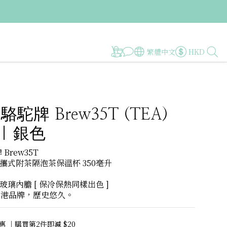
繁體中文
HKD
 駱駝牌 Brew35T (TEA)
 | 銀色
 Brew35T
攜式附茶隔泡茶保溫杯 350毫升
璃內膽 [ 保冷保熱同樣出色 ]
香港品牌，歷史悠久。
 ｜購買第2件即減 $20