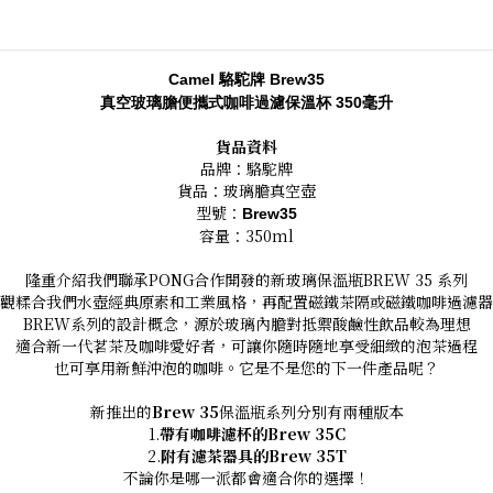
Camel
駱駝牌 Brew35
真空玻璃膽便攜式咖啡過濾保溫杯 350毫升
貨品資料
品牌：駱駝牌
貨品：玻璃膽真空壺
型號：
Brew35
容量：350ml
隆重介紹我們聯承PONG合作開發的新玻璃保溫瓶BREW 35 系列
觀糅合我們水壺經典原素和工業風格，再配置磁鐵茶隔或磁鐵咖啡過濾器
BREW系列的設計概念，源於玻璃內膽對抵禦酸鹼性飲品較為理想
適合新一代茗茶及咖啡愛好者，可讓你隨時隨地享受細緻的泡茶過程
也可享用新鮮沖泡的咖啡。它是不是您的下一件產品呢？
新推出的
Brew 35
保溫瓶系列分別有兩種版本
1.
帶有咖啡濾杯的Brew 35C
2.
附有濾茶器具的Brew 35T
不論你是哪一派都會適合你的選擇！