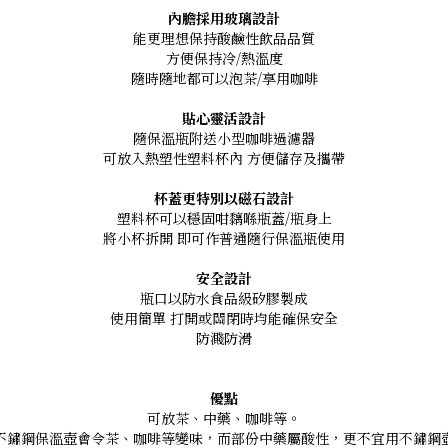
內膽採用玻璃設計
能更理想保持酸鹼性飲品品質
方便保持冷/熱溫度
隨時隨地都可以泡茶/享用咖啡
貼心靈活設計
隨保溫瓶附送小型咖啡過濾器
可放入熱塑性塑料杯內 方便儲存及攜帶
杯蓋更特別以磁石設計
塑料杯可以穩固咁黐喺瓶蓋/瓶身上
將小杯拆開 即可作普通隨行保溫瓶使用
安全設計
瓶口以防水食品級矽膠製成
使用簡單 打開或關閉時均能確保安全
防濺防滑
優點
可放茶、中藥、咖啡等。
不鏽鋼保溫壺會令茶、咖啡等變味，而部份中藥屬酸性，更不宜用不鏽鋼