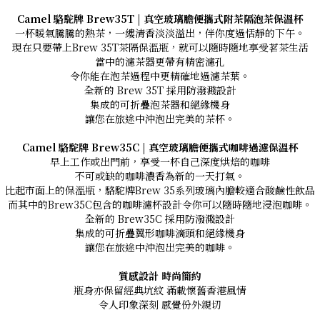
Camel 駱駝牌 Brew35T | 真空玻璃膽便攜式附茶隔泡茶保溫杯
一杯暖氣騰騰的熱茶，一縷清香淡淡溢出，伴你度過恬靜的下午。
現在只要帶上Brew 35T茶隔保溫瓶，就可以隨時隨地享受茗茶生活
當中的濾茶器更帶有精密濾孔
令你能在泡茶過程中更精確地過濾茶葉。
全新的 Brew 35T 採用防潑濺設計
集成的可折疊泡茶器和絕緣機身
讓您在旅途中沖泡出完美的茶杯。
Camel 駱駝牌 Brew35C | 真空玻璃膽便攜式咖啡過濾保溫杯
早上工作或出門前，享受一杯自己深度烘焙的咖啡
不可或缺的咖啡濃香為新的一天打氣。
比起市面上的保溫瓶，駱駝牌Brew 35系列玻璃內膽較適合酸鹼性飲品
而其中的Brew35C包含的咖啡濾杯設計令你可以隨時隨地浸泡咖啡。
全新的 Brew35C 採用防潑濺設計
集成的可折疊翼形咖啡滴頭和絕緣機身
讓您在旅途中沖泡出完美的咖啡。
質感設計 時尚簡約
瓶身亦保留經典坑紋 滿載懷舊香港風情
令人印象深刻 感覺份外親切