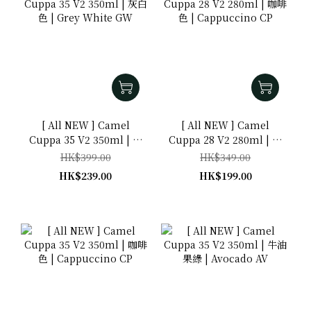
[ All NEW ] Camel
[ All NEW ] Camel
Cuppa 35 V2 350ml | 灰
Cuppa 28 V2 280ml | 咖
白色 | Grey White GW
啡色 | Cappuccino CP
HK$399.00
HK$349.00
HK$239.00
HK$199.00