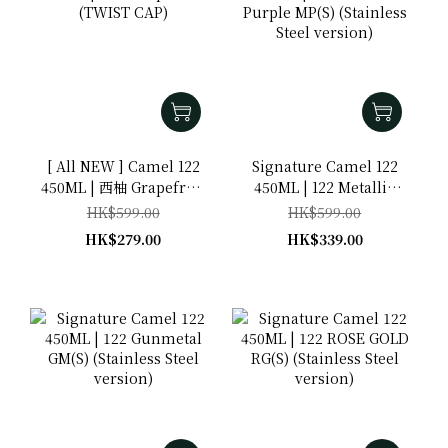
[ All NEW ] Camel 122
Signature Camel 122
450ML | 西柚 Grapefruit
450ML | 122 Metallic
(TWIST CAP)
Purple MP(S) (Stainless
HK$599.00
HK$599.00
Steel version)
HK$279.00
HK$339.00