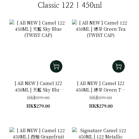
Classic 122 | 450ml
[ All NEW ] Camel 122
[ All NEW ] Camel 122
450ML | 天藍 Sky Blue
450ML | 綠茶 Green Tea
(TWIST CAP)
(TWIST CAP)
HK$599.00
HK$599.00
HK$279.00
HK$279.00