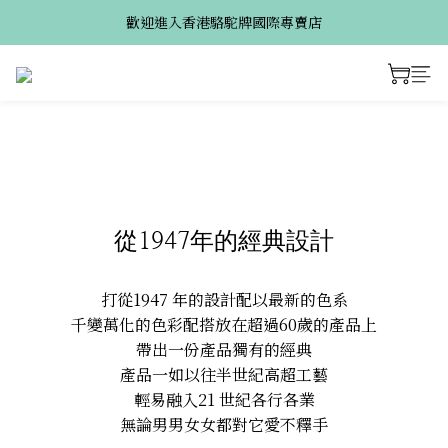
歡迎進入香港駱駝牌國際專賣店
從1947年的經典設計
打從1947 年的設計配以最新的色系
千變萬化的色彩配搭放在超過60歲的產品上
帶出一份產品獨有的經典
產品一如以往半世紀高超工藝
輕易融入21 世紀各行各業
無論男男女女都對它愛不釋手