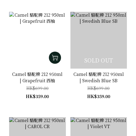
SOLD OUT
Camel 駱駝牌 212 950ml
Camel 駱駝牌 212 950ml
| Grapefruit 西柚
| Swedish Blue SB
HK$699.00
HK$699.00
HK$359.00
HK$359.00