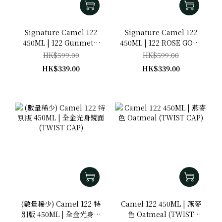
Signature Camel 122
Signature Camel 122
450ML | 122 Gunmetal
450ML | 122 ROSE GOLD
GM(S) (Stainless Steel
RG(S) (Stainless Steel
HK$599.00
HK$599.00
version)
version)
HK$339.00
HK$339.00
(數量稀少) Camel 122 特
Camel 122 450ML | 燕麥
別版 450ML | 全金光身鏡
色 Oatmeal (TWIST