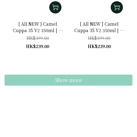
[ All NEW ] Camel
[ All NEW ] Camel
Cuppa 35 V2 350ml | 咖
Cuppa 35 V2 350ml | 牛
啡色 | Cappuccino CP
油果綠 | Avocado AV
HK$399.00
HK$399.00
HK$239.00
HK$239.00
Show more